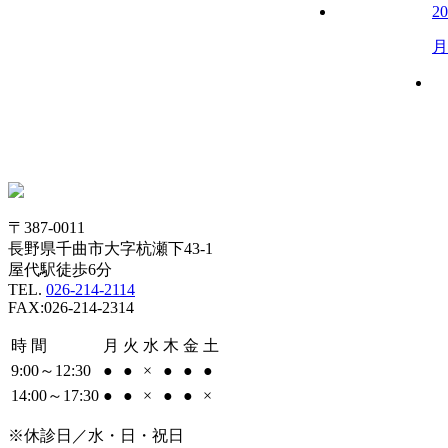
20
月
〒387-0011
長野県千曲市大字杭瀬下43-1
屋代駅徒歩6分
TEL.
026-214-2114
FAX:026-214-2314
時 間
月
火
水
木
金
土
9:00～12:30
●
●
×
●
●
●
14:00～17:30
●
●
×
●
●
×
※休診日／水・日・祝日