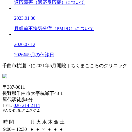
適応障害（適応反応症）について
2023.01.30
月経前不快気分症（PMDD）について
2026.07.12
2026年9月の休診日
千曲市杭瀬下に2021年5月開院｜ちくまこころのクリニック
〒387-0011
長野県千曲市大字杭瀬下43-1
屋代駅徒歩6分
TEL.
026-214-2114
FAX:026-214-2314
時 間
月
火
水
木
金
土
9:00～12:30
●
●
×
●
●
●